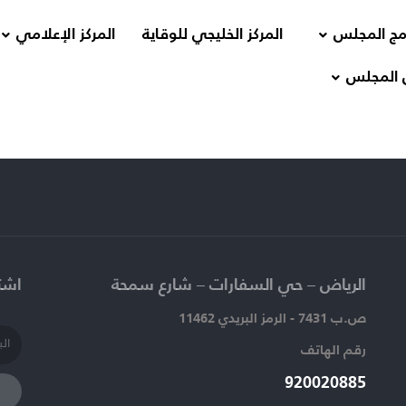
مج المجلس
المركز الخليجي للوقاية
المركز الإعلامي
 المجلس
الرياض – حي السفارات – شارع سمحة​
اشتر
ص.ب 7431 - الرمز البريدي 11462
رقم الهاتف​
920020885​