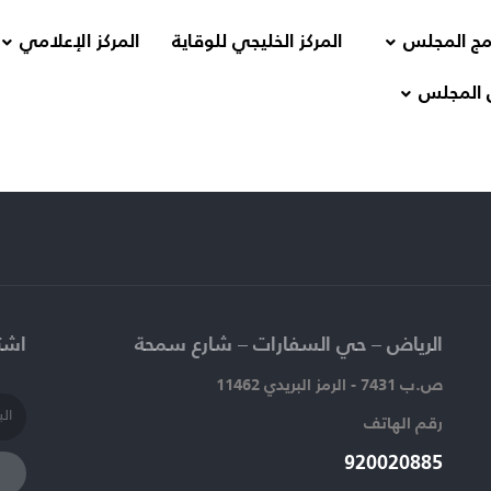
مج المجلس
المركز الخليجي للوقاية
المركز الإعلامي
 المجلس
الرياض – حي السفارات – شارع سمحة​
اشتر
ص.ب 7431 - الرمز البريدي 11462
رقم الهاتف​
920020885​