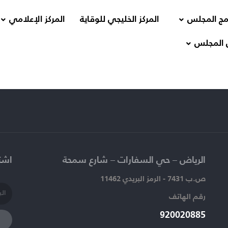
مج المجلس
المركز الخليجي للوقاية
المركز الإعلامي
 المجلس
الرياض – حي السفارات – شارع سمحة​
اشتر
ص.ب 7431 - الرمز البريدي 11462
رقم الهاتف​
920020885​