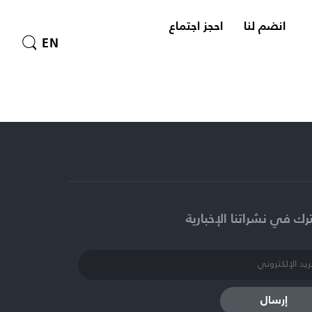
انضم لنا
احجز اجتماع
EN
ك في نشراتنا الإخبارية​
إرسال