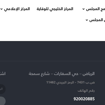
مج المجلس
المركز الخليجي للوقاية
المركز الإعلامي
 المجلس
الرياض – حي السفارات – شارع سمحة​
اشتر
ص.ب 7431 - الرمز البريدي 11462
رقم الهاتف​
920020885​