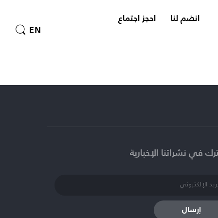
انضم لنا
احجز اجتماع
EN
ك في نشراتنا الإخبارية​
إرسال