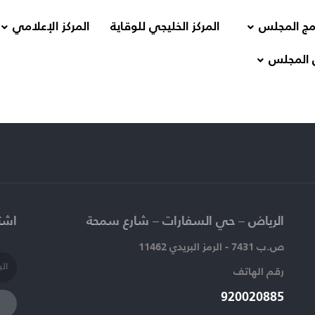
مج المجلس
المركز الخليجي للوقاية
المركز الإعلامي
 المجلس
الرياض – حي السفارات – شارع سمحة​
اشتر
ص.ب 7431 - الرمز البريدي 11462
رقم الهاتف​
920020885​