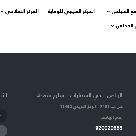
مج المجلس
المركز الخليجي للوقاية
المركز الإعلامي
 المجلس
الرياض – حي السفارات – شارع سمحة​
اشتر
ص.ب 7431 - الرمز البريدي 11462
رقم الهاتف​
920020885​