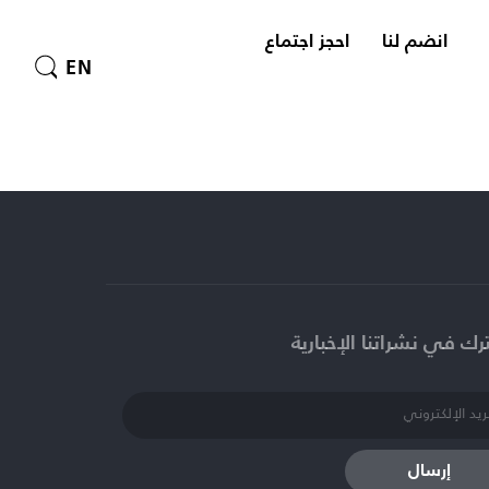
انضم لنا
احجز اجتماع
EN
ك في نشراتنا الإخبارية​
إرسال