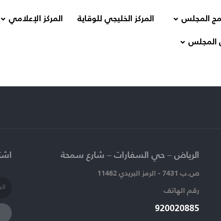
مج المجلس
المركز الخليجي للوقاية
المركز الإعلامي
 المجلس
الرياض – حي السفارات – شارع سمحة​
اشتر
ص.ب 7431 - الرمز البريدي 11462
رقم الهاتف​
920020885​