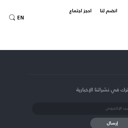
انضم لنا
احجز اجتماع
EN
ك في نشراتنا الإخبارية​
إرسال