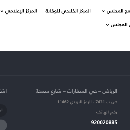
مج المجلس
المركز الخليجي للوقاية
المركز الإعلامي
 المجلس
الرياض – حي السفارات – شارع سمحة​
اشتر
ص.ب 7431 - الرمز البريدي 11462
رقم الهاتف​
920020885​