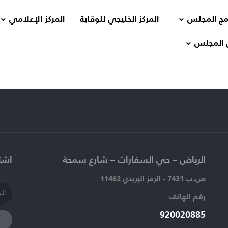
مج المجلس
المركز الخليجي للوقاية
المركز الإعلامي
 المجلس
الرياض – حي السفارات – شارع سمحة​
اشتر
ص.ب 7431 - الرمز البريدي 11462
رقم الهاتف​
920020885​