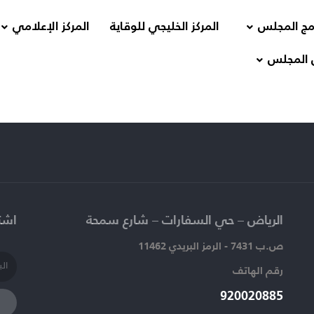
مج المجلس
المركز الخليجي للوقاية
المركز الإعلامي
 المجلس
الرياض – حي السفارات – شارع سمحة​
اشتر
ص.ب 7431 - الرمز البريدي 11462
رقم الهاتف​
920020885​