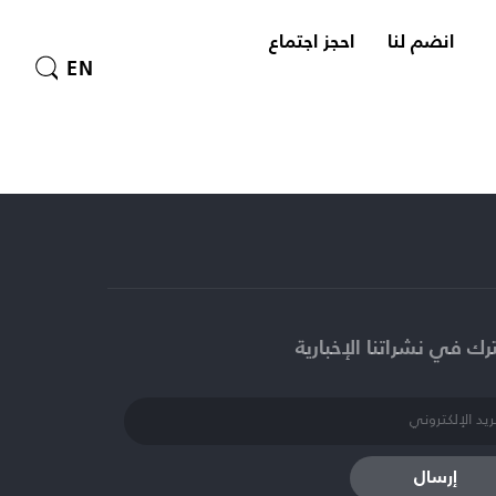
انضم لنا
احجز اجتماع
EN
ك في نشراتنا الإخبارية​
إرسال