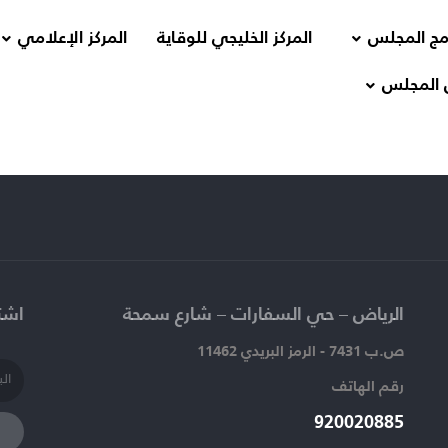
مج المجلس
المركز الخليجي للوقاية
المركز الإعلامي
 المجلس
الرياض – حي السفارات – شارع سمحة​
اشتر
ص.ب 7431 - الرمز البريدي 11462
رقم الهاتف​
920020885​