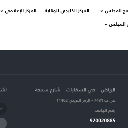
مج المجلس
المركز الخليجي للوقاية
المركز الإعلامي
 المجلس
الرياض – حي السفارات – شارع سمحة​
اشتر
ص.ب 7431 - الرمز البريدي 11462
رقم الهاتف​
920020885​