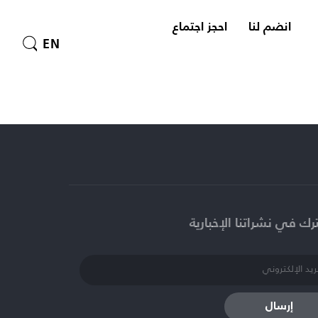
انضم لنا
احجز اجتماع
EN
ك في نشراتنا الإخبارية​
إرسال