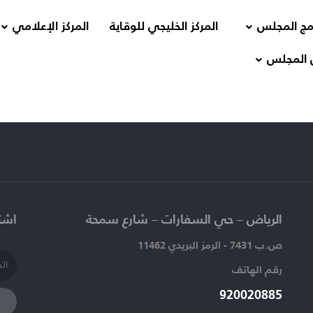
مج المجلس
المركز الخليجي للوقاية
المركز الإعلامي
 المجلس
الرياض – حي السفارات – شارع سمحة​
اشتر
ص.ب 7431 - الرمز البريدي 11462
رقم الهاتف​
920020885​