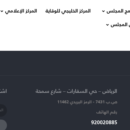
مج المجلس
المركز الخليجي للوقاية
المركز الإعلامي
 المجلس
الرياض – حي السفارات – شارع سمحة​
اشتر
ص.ب 7431 - الرمز البريدي 11462
رقم الهاتف​
920020885​