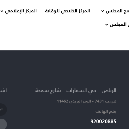
مج المجلس
المركز الخليجي للوقاية
المركز الإعلامي
 المجلس
الرياض – حي السفارات – شارع سمحة​
اشتر
ص.ب 7431 - الرمز البريدي 11462
رقم الهاتف​
920020885​