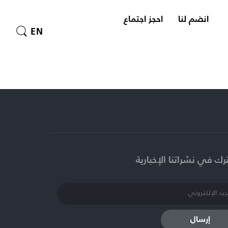
انضم لنا
احجز اجتماع
EN
ك في نشراتنا الإخبارية​
إرسال