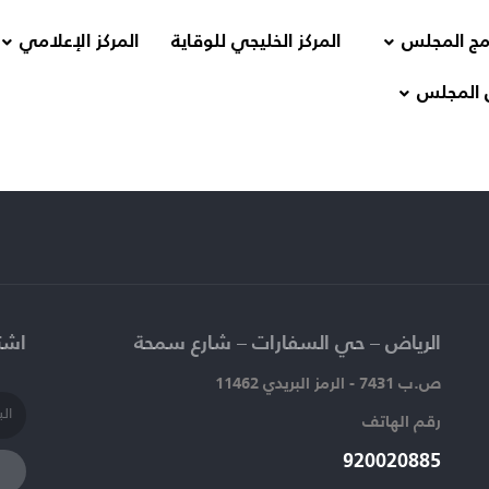
مج المجلس
المركز الخليجي للوقاية
المركز الإعلامي
 المجلس
الرياض – حي السفارات – شارع سمحة​
اشتر
ص.ب 7431 - الرمز البريدي 11462
رقم الهاتف​
920020885​