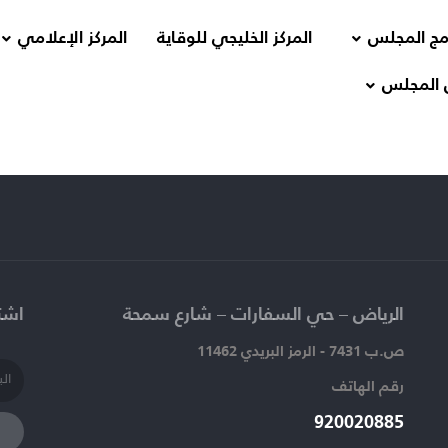
مج المجلس
المركز الخليجي للوقاية
المركز الإعلامي
 المجلس
الرياض – حي السفارات – شارع سمحة​
اشتر
ص.ب 7431 - الرمز البريدي 11462
رقم الهاتف​
920020885​