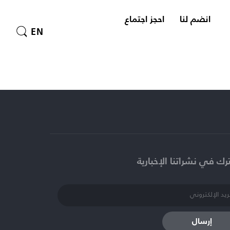
انضم لنا
احجز اجتماع
EN
ك في نشراتنا الإخبارية​
إرسال