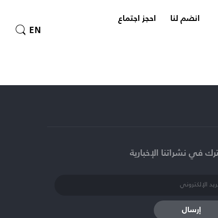
انضم لنا
احجز اجتماع
EN
ك في نشراتنا الإخبارية​
إرسال