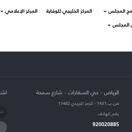
مج المجلس
المركز الخليجي للوقاية
المركز الإعلامي
 المجلس
الرياض – حي السفارات – شارع سمحة​
اشتر
ص.ب 7431 - الرمز البريدي 11462
رقم الهاتف​
920020885​